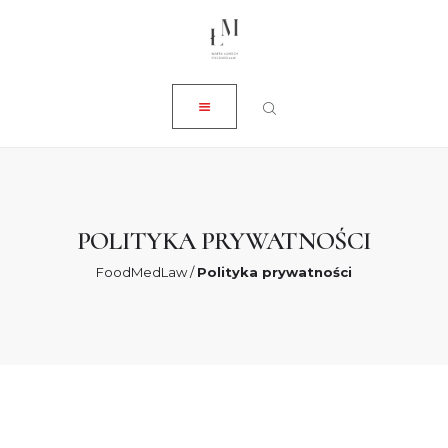
ZAMKNIJ
O NAS
USŁUGI
AKTUALNOŚCI
SKLEP
POLITYKA PRYWATNOŚCI
KONTAKT
FoodMedLaw
/
Polityka prywatności
0 ZŁ