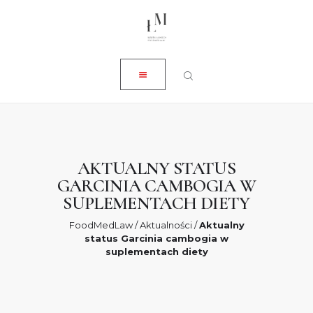
ZAMKNIJ
O NAS
USŁUGI
AKTUALNOŚCI
SKLEP
KONTAKT
AKTUALNY STATUS
GARCINIA CAMBOGIA W
0 ZŁ
SUPLEMENTACH DIETY
FoodMedLaw
/
Aktualności
/
Aktualny
status Garcinia cambogia w
suplementach diety