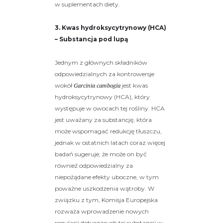
w suplementach diety.
3. Kwas hydroksycytrynowy (HCA)
– Substancja pod lupą
Jednym z głównych składników
odpowiedzialnych za kontrowersje
wokół
Garcinia cambogia
jest kwas
hydroksycytrynowy (HCA), który
występuje w owocach tej rośliny. HCA
jest uważany za substancję, która
może wspomagać redukcję tłuszczu,
jednak w ostatnich latach coraz więcej
badań sugeruje, że może on być
również odpowiedzialny za
niepożądane efekty uboczne, w tym
poważne uszkodzenia wątroby. W
związku z tym, Komisja Europejska
rozważa wprowadzenie nowych
regulacji dotyczących tej substancji w