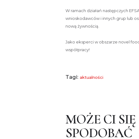
W ramach działań następczych EFSA o
wnioskodawców i innych grup lub osó
nową żywnością.
Jako eksperci w obszarze novel fo
współpracy!
Tagi:
aktualności
MOŻE CI SIĘ
SPODOBAĆ