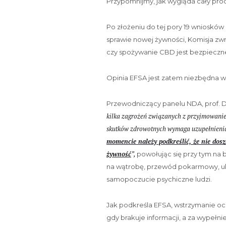
Przypomnijmy, jak wygląda cały pro
Po złożeniu do tej pory 19 wniosk
sprawie nowej żywności, Komisja zwr
czy spożywanie CBD jest bezpieczne 
Opinia EFSA jest zatem niezbędna w
Przewodniczący panelu NDA, prof. 
kilka zagrożeń związanych z przyjmowaniem
skutków zdrowotnych wymaga uzupełnienia
momencie należy podkreślić, że nie dosz
żywność
”,
powołując się przy tym na
na wątrobę, przewód pokarmowy, uk
samopoczucie psychiczne ludzi.
Jak podkreśla EFSA, wstrzymanie oc
gdy brakuje informacji, a za wypeł