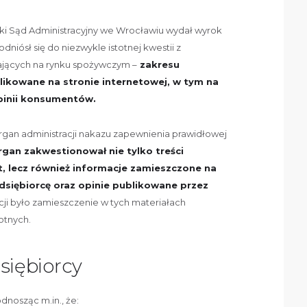
zki Sąd Administracyjny we Wrocławiu wydał wyrok
 odniósł się do niezwykle istotnej kwestii z
ających na rynku spożywczym –
zakresu
likowane na stronie internetowej, w tym na
pinii konsumentów.
rgan administracji nakazu zapewnienia prawidłowej
rgan zakwestionował nie tylko treści
, lecz również informacje zamieszczone na
siębiorcę oraz opinie publikowane przez
ji było zamieszczenie w tych materiałach
otnych.
siębiorcy
dnosząc m.in., że: