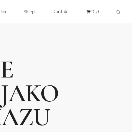
ści
Sklep
Kontakt
0 zł
ZAMKNIJ
S
GI
IE
ALNOŚCI
JAKO
P
AKT
KAZU
Ł