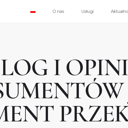
O nas
Usługi
Aktualno
O NA
USŁU
LOG I OPIN
AKTU
SUMENTÓW 
SKLE
KONT
MENT PRZE
0 Z