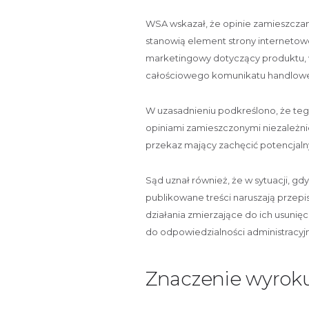
WSA wskazał, że opinie zamieszczane 
stanowią element strony internetow
marketingowy dotyczący produktu, w
całościowego komunikatu handlow
W uzasadnieniu podkreślono, że tego
opiniami zamieszczonymi niezależni
przekaz mający zachęcić potencjaln
Sąd uznał również, że w sytuacji, gd
publikowane treści naruszają przep
działania zmierzające do ich usunię
do odpowiedzialności administracyjn
Znaczenie wyroku