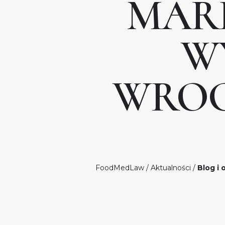
MAR
W
WROCŁ
FoodMedLaw
/
Aktualności
/
Blog i