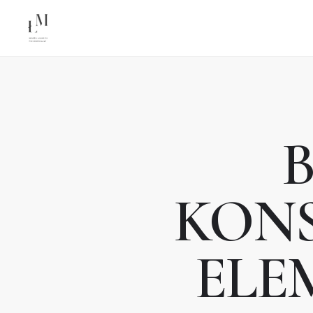
B
KON
ELE