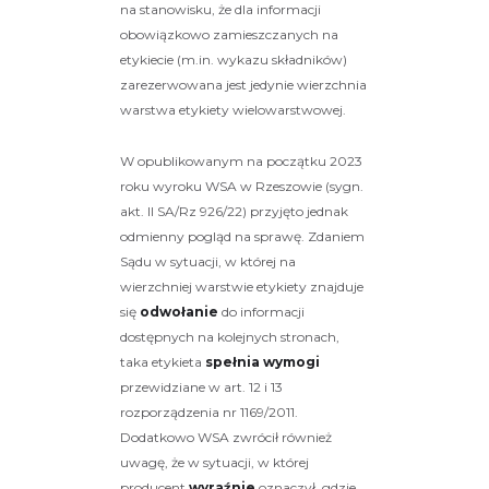
na stanowisku, że dla informacji
obowiązkowo zamieszczanych na
etykiecie (m.in. wykazu składników)
zarezerwowana jest jedynie wierzchnia
warstwa etykiety wielowarstwowej.
W opublikowanym na początku 2023
roku wyroku WSA w Rzeszowie (sygn.
akt. II SA/Rz 926/22) przyjęto jednak
odmienny pogląd na sprawę. Zdaniem
Sądu w sytuacji, w której na
wierzchniej warstwie etykiety znajduje
się
odwołanie
do informacji
dostępnych na kolejnych stronach,
taka etykieta
spełnia wymogi
przewidziane w art. 12 i 13
rozporządzenia nr 1169/2011.
Dodatkowo WSA zwrócił również
uwagę, że w sytuacji, w której
producent
wyraźnie
oznaczył, gdzie