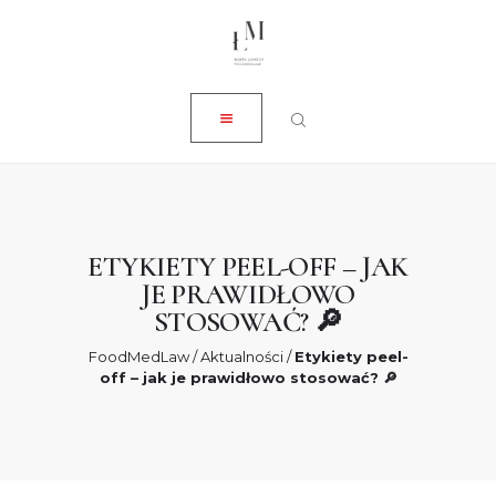
ZAMKNIJ
O NAS
USŁUGI
AKTUALNOŚCI
SKLEP
KONTAKT
ETYKIETY PEEL-OFF – JAK
JE PRAWIDŁOWO
0 ZŁ
STOSOWAĆ? 🔎
FoodMedLaw
/
Aktualności
/
Etykiety peel-
off – jak je prawidłowo stosować? 🔎