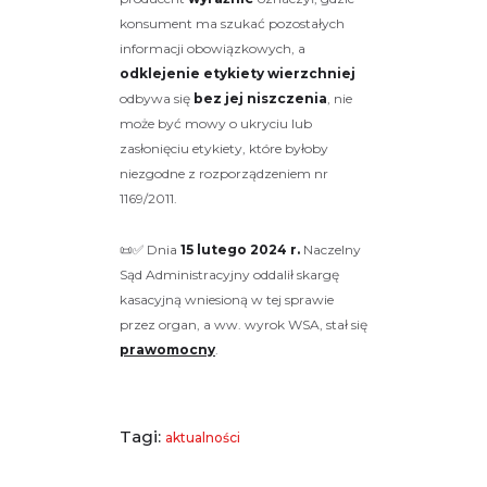
konsument ma szukać pozostałych
informacji obowiązkowych, a
odklejenie etykiety wierzchniej
odbywa się
bez jej niszczenia
, nie
może być mowy o ukryciu lub
zasłonięciu etykiety, które byłoby
niezgodne z rozporządzeniem nr
1169/2011.
📜✅ Dnia
15 lutego 2024 r.
Naczelny
Sąd Administracyjny oddalił skargę
kasacyjną wniesioną w tej sprawie
przez organ, a ww. wyrok WSA, stał się
prawomocny
.
Tagi:
aktualności