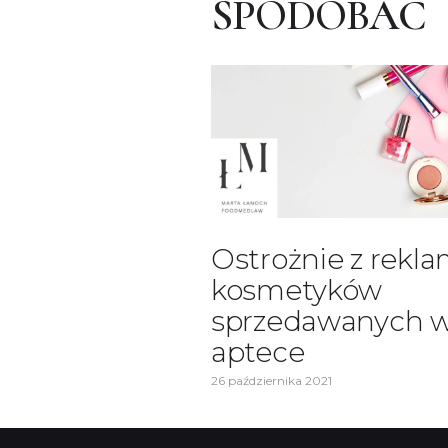
SPODOBAĆ
Ostrożnie z rekl
kosmetyków
sprzedawanych 
aptece
26 października 2021