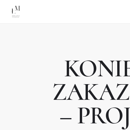
KONI
ZAKAZ
– PRO