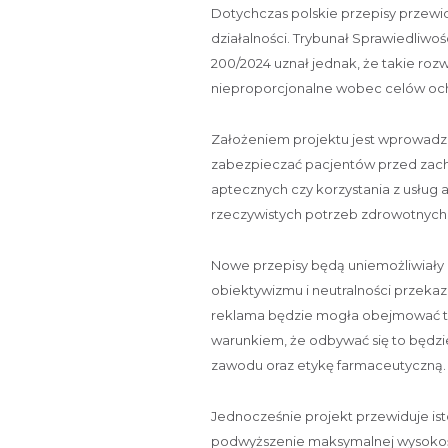
Dotychczas polskie przepisy przewid
działalności. Trybunał Sprawiedliwoś
200/2024 uznał jednak, że takie rozw
nieproporcjonalne wobec celów och
Założeniem projektu jest wprowadze
zabezpieczać pacjentów przed zac
aptecznych czy korzystania z usług 
rzeczywistych potrzeb zdrowotnych
Nowe przepisy będą uniemożliwiały
obiektywizmu i neutralności przek
reklama będzie mogła obejmować t
warunkiem, że odbywać się to będz
zawodu oraz etykę farmaceutyczną.
Jednocześnie projekt przewiduje isto
podwyższenie maksymalnej wysokośc