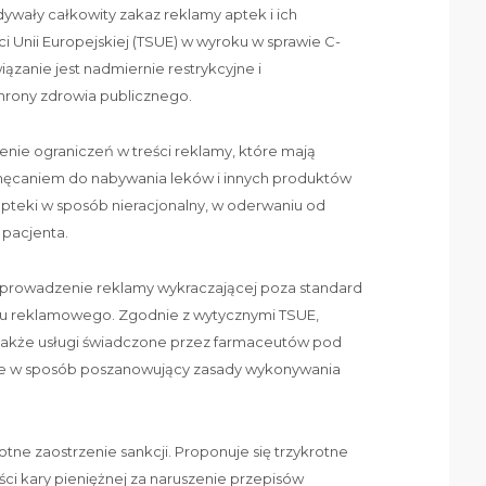
ywały całkowity zakaz reklamy aptek i ich
ci Unii Europejskiej (TSUE) w wyroku w sprawie C-
iązanie jest nadmiernie restrykcyjne i
rony zdrowia publicznego.
nie ograniczeń w treści reklamy, które mają
hęcaniem do nabywania leków i innych produktów
apteki w sposób nieracjonalny, w oderwaniu od
 pacjenta.
 prowadzenie reklamy wykraczającej poza standard
azu reklamowego. Zgodnie z wytycznymi TSUE,
akże usługi świadczone przez farmaceutów pod
ie w sposób poszanowujący zasady wykonywania
tne zaostrzenie sankcji. Proponuje się trzykrotne
i kary pieniężnej za naruszenie przepisów