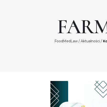
FAR
FoodMedLaw
/
Aktualności
/
Ko