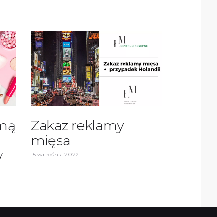
amą
Zakaz reklamy
mięsa
w
15 września 2022