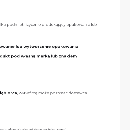
lko podmiot fizycznie produkujący opakowanie lub
towanie lub wytworzenie opakowania
,
ukt pod własną marką lub znakiem
iębiorca
, wytwórcą może pozostać dostawca
tych obowiązkami środowiskowymi,