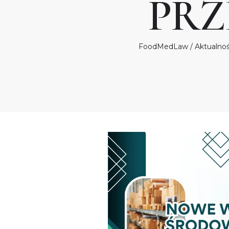
PRZ
FoodMedLaw
/
Aktualnoś