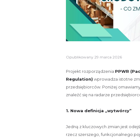
Opublikowany
29 marca 2026
Projekt rozporządzenia
PPWR (Pac
Regulation)
wprowadza istotne zm
przedsiębiorców. Poniżej omawiamy 
znaleźć się na radarze przedsiębior
1. Nowa definicja „wytwórcy”
Jedną z kluczowych zmian jest odej
rzecz szerszego, funkcjonalnego po