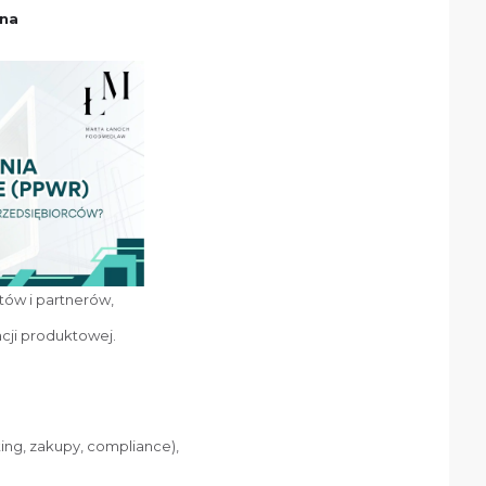
zna
tów i partnerów,
cji produktowej.
ng, zakupy, compliance),