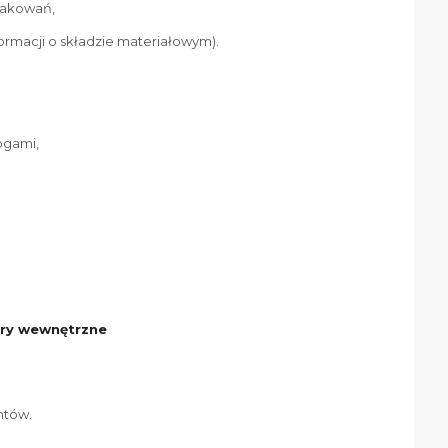
pakowań,
formacji o składzie materiałowym).
ogami,
.
ury wewnętrzne
ntów.