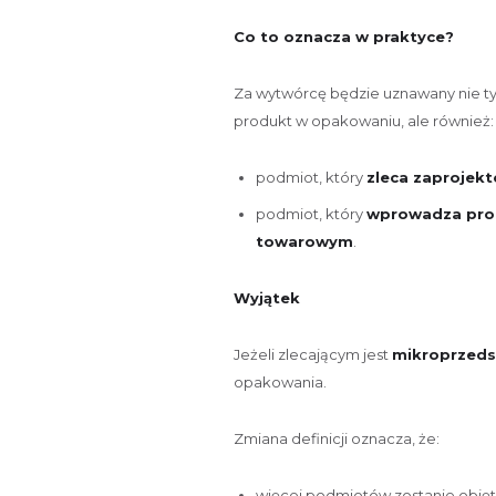
Co to oznacza w praktyce?
Za wytwórcę będzie uznawany nie ty
produkt w opakowaniu, ale również:
podmiot, który
zleca zaprojek
podmiot, który
wprowadza prod
towarowym
.
Wyjątek
Jeżeli zlecającym jest
mikroprzeds
opakowania.
Zmiana definicji oznacza, że:
więcej podmiotów zostanie obję