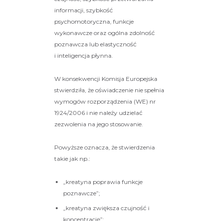
informacji, szybkość
psychomotoryczna, funkcje
wykonawcze oraz ogólna zdolność
poznawcza lub elastyczność
i inteligencja płynna.
W konsekwencji Komisja Europejska
stwierdziła, że oświadczenie nie spełnia
wymogów rozporządzenia (WE) nr
1924/2006 i nie należy udzielać
zezwolenia na jego stosowanie.
Powyższe oznacza, że stwierdzenia
takie jak np.:
„kreatyna poprawia funkcje
poznawcze”;
„kreatyna zwiększa czujność i
koncentrację”;