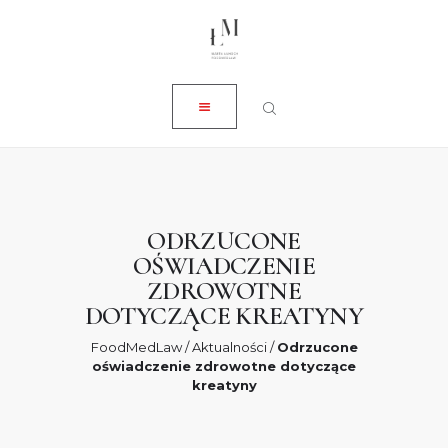
ZAMKNIJ
O NAS
USŁUGI
AKTUALNOŚCI
SKLEP
KONTAKT
ODRZUCONE
OŚWIADCZENIE
0 ZŁ
ZDROWOTNE
DOTYCZĄCE KREATYNY
FoodMedLaw
/
Aktualności
/
Odrzucone
oświadczenie zdrowotne dotyczące
kreatyny