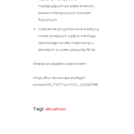
następujących po sobie krótkich,
bardzo intensywnych ćwiczeń
fizycznych
Codzienne przyjmowanie kreatyny
może zwiększyć wpływ treningu
oporowego na siłę mięśniową u
dorosłych w wieku powyżej 55 lat.
Więcej szczegółów pod linkiem:
https://eur-lex.europa.eu/legal-
content/PL/TXT/?uri=OJ:L_202601118
Tagi:
aktualności