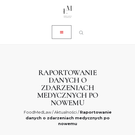
ZAMKNIJ
O NAS
USŁUGI
AKTUALNOŚCI
SKLEP
KONTAKT
RAPORTOWANIE
DANYCH O
0 ZŁ
ZDARZENIACH
MEDYCZNYCH PO
NOWEMU
FoodMedLaw
/
Aktualności
/
Raportowanie
danych o zdarzeniach medycznych po
nowemu