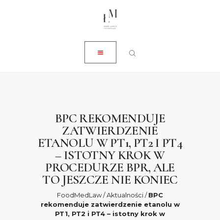
ZAMKNIJ
O NAS
USŁUGI
AKTUALNOŚCI
SKLEP
KONTAKT
BPC REKOMENDUJE
ZATWIERDZENIE
0 ZŁ
ETANOLU W PT1, PT2 I PT4
– ISTOTNY KROK W
PROCEDURZE BPR, ALE
TO JESZCZE NIE KONIEC
FoodMedLaw
/
Aktualności
/
BPC
rekomenduje zatwierdzenie etanolu w
PT1, PT2 i PT4 – istotny krok w