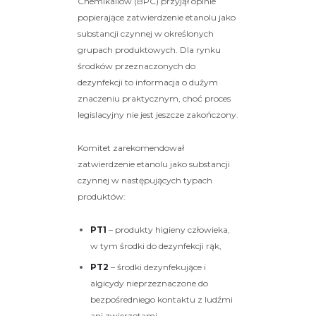
Chemikaliów (BPC) przyjął opinie
popierające zatwierdzenie etanolu jako
substancji czynnej w określonych
grupach produktowych. Dla rynku
środków przeznaczonych do
dezynfekcji to informacja o dużym
znaczeniu praktycznym, choć proces
legislacyjny nie jest jeszcze zakończony.
Komitet zarekomendował
zatwierdzenie etanolu jako substancji
czynnej w następujących typach
produktów:
PT1
– produkty higieny człowieka,
w tym środki do dezynfekcji rąk,
PT2
– środki dezynfekujące i
algicydy nieprzeznaczone do
bezpośredniego kontaktu z ludźmi
ani zwierzętami,