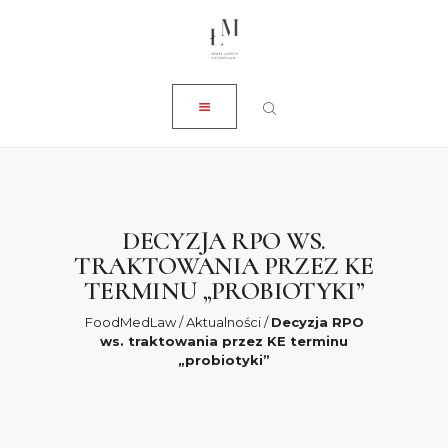
ZAMKNIJ
O NAS
USŁUGI
AKTUALNOŚCI
SKLEP
KONTAKT
DECYZJA RPO WS.
TRAKTOWANIA PRZEZ KE
0 ZŁ
TERMINU „PROBIOTYKI”
FoodMedLaw
/
Aktualności
/
Decyzja RPO
ws. traktowania przez KE terminu
„probiotyki”