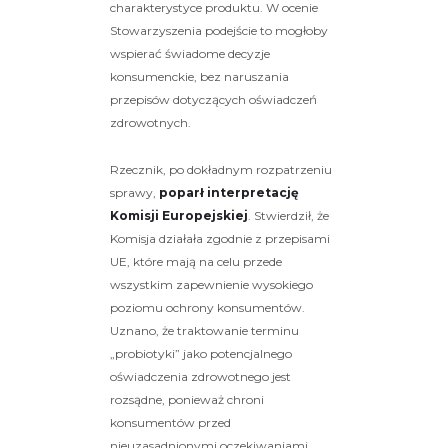
charakterystyce produktu. W ocenie
Stowarzyszenia podejście to mogłoby
wspierać świadome decyzje
konsumenckie, bez naruszania
przepisów dotyczących oświadczeń
zdrowotnych.
Rzecznik, po dokładnym rozpatrzeniu
sprawy,
poparł interpretację
Komisji Europejskiej
. Stwierdził, że
Komisja działała zgodnie z przepisami
UE, które mają na celu przede
wszystkim zapewnienie wysokiego
poziomu ochrony konsumentów.
Uznano, że traktowanie terminu
„probiotyki” jako potencjalnego
oświadczenia zdrowotnego jest
rozsądne, ponieważ chroni
konsumentów przed
nieuzasadnionymi oczekiwaniami