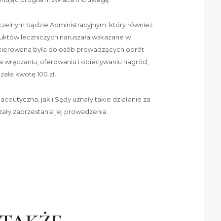
czelnym Sądzie Administracyjnym, który również
uktów leczniczych naruszała wskazane w
 skierowana była do osób prowadzących obrót
a wręczaniu, oferowaniu i obiecywaniu nagród,
zała kwotę 100 zł.
eutyczna, jak i Sądy uznały takie działanie za
ały zaprzestania jej prowadzenia.