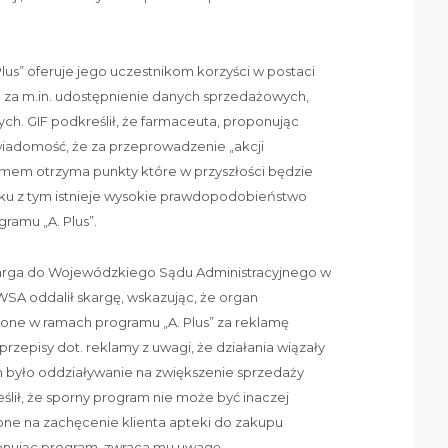
Plus” oferuje jego uczestnikom korzyści w postaci
 za m.in. udostępnienie danych sprzedażowych,
. GIF podkreślił, że farmaceuta, proponując
wiadomość, że za przeprowadzenie „akcji
mem otrzyma punkty które w przyszłości będzie
ku z tym istnieje wysokie prawdopodobieństwo
ramu „A. Plus”.
skarga do Wojewódzkiego Sądu Administracyjnego w
WSA oddalił skargę, wskazując, że organ
one w ramach programu „A. Plus” za reklamę
rzepisy dot. reklamy z uwagi, że działania wiązały
iem było oddziaływanie na zwiększenie sprzedaży
lił, że sporny program nie może być inaczej
one na zachęcenie klienta apteki do zakupu
konując program, zwraca mu uwagę.