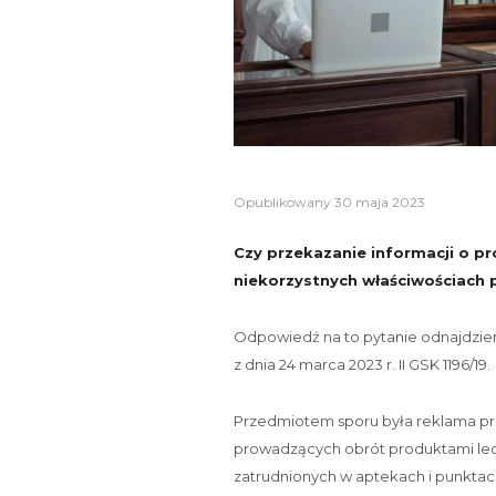
Opublikowany
30 maja 2023
Czy przekazanie informacji o pr
niekorzystnych właściwościach 
Odpowiedź na to pytanie odnajdzi
z dnia 24 marca 2023 r. II GSK 1196/19.
Przedmiotem sporu była reklama p
prowadzących obrót produktami lecz
zatrudnionych w aptekach i punktac