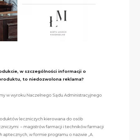
odukcie, w szczególności informacji o
produktu, to niedozwolona reklama?
emy w wyroku Naczelnego Sądu Administracyjnego
roduktów leczniczych kierowana do osób
niczymi – magistrów farmacji i techników farmacji
h aptecznych, w formie programu o nazwie „A.