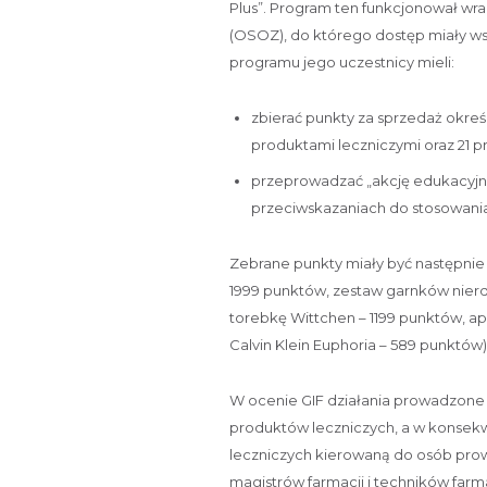
Plus”. Program ten funkcjonował w
(OSOZ), do którego dostęp miały ws
programu jego uczestnicy mieli:
zbierać punkty za sprzedaż okre
produktami leczniczymi oraz 21 p
przeprowadzać „akcję edukacyjn
przeciwskazaniach do stosowani
Zebrane punkty miały być następnie
1999 punktów, zestaw garnków nier
torebkę Wittchen – 1199 punktów, a
Calvin Klein Euphoria – 589 punktów)
W ocenie GIF działania prowadzone 
produktów leczniczych, a w konsek
leczniczych kierowaną do osób pro
magistrów farmacji i techników farm