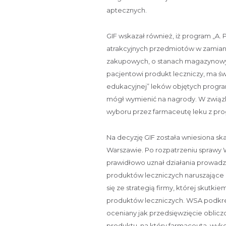
aptecznych.
GIF wskazał również, iż program „A. 
atrakcyjnych przedmiotów w zamian
zakupowych, o stanach magazynowych
pacjentowi produkt leczniczy, ma ś
edukacyjnej” leków objętych progra
mógł wymienić na nagrody. W związ
wyboru przez farmaceutę leku z prog
Na decyzję GIF została wniesiona 
Warszawie. Po rozpatrzeniu sprawy 
prawidłowo uznał działania prowadz
produktów leczniczych naruszające p
się ze strategią firmy, której skutk
produktów leczniczych. WSA podkreś
oceniany jak przedsięwzięcie oblicz
produktu, na który farmaceuta, wy