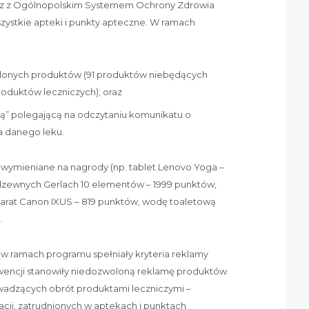
raz z Ogólnopolskim Systemem Ochrony Zdrowia
zystkie apteki i punkty apteczne. W ramach
ślonych produktów (91 produktów niebędących
roduktów leczniczych); oraz
ą” polegającą na odczytaniu komunikatu o
a danego leku.
 wymieniane na nagrody (np. tablet Lenovo Yoga –
dzewnych Gerlach 10 elementów – 1999 punktów,
parat Canon IXUS – 819 punktów, wodę toaletową
.
w ramach programu spełniały kryteria reklamy
wencji stanowiły niedozwoloną reklamę produktów
wadzących obrót produktami leczniczymi –
acji, zatrudnionych w aptekach i punktach