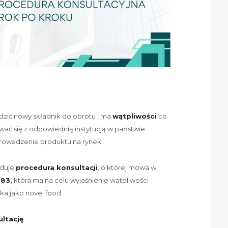
dzić nowy składnik do obrotu i ma
wątpliwości
co
wać się z odpowiednią instytucją w państwie
rowadzenie produktu na rynek.
jduje
procedura konsultacji
, o której mowa w
283,
która ma na celu wyjaśnienie wątpliwości
ka jako novel food.
ultację