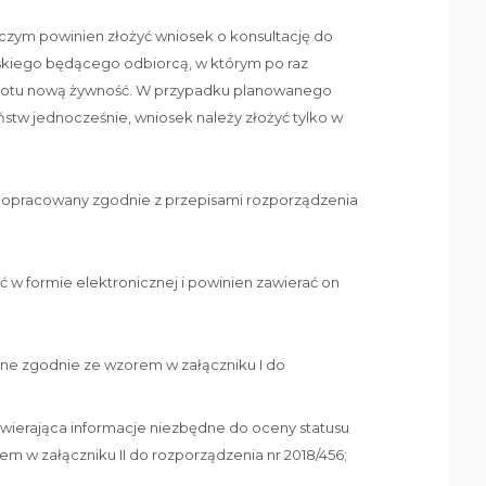
czym powinien złożyć wniosek o konsultację do
iego będącego odbiorcą, w którym po raz
brotu nową żywność. W przypadku planowanego
stw jednocześnie, wniosek należy złożyć tylko w
ć opracowany zgodnie z przepisami rozporządzenia
ć w formie elektronicznej i powinien zawierać on
e zgodnie ze wzorem w załączniku I do
wierająca informacje niezbędne do oceny statusu
m w załączniku II do rozporządzenia nr 2018/456;