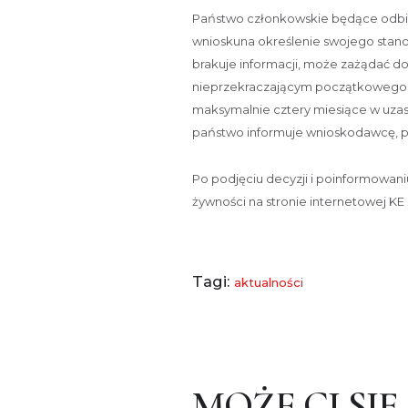
Państwo członkowskie będące odb
wnioskuna określenie swojego stanow
brakuje informacji, może zażądać 
nieprzekraczającym początkowego o
maksymalnie cztery miesiące w uzas
państwo informuje wnioskodawcę, p
Po podjęciu decyzji i poinformowan
żywności na stronie internetowej KE 
Tagi:
aktualności
MOŻE CI SIĘ