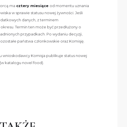
iorcą ma
cztery miesiące
od momentu uznania
iska w sprawie statusu nowej żywności. Jeśli
dodatkowych danych, z terminem
kresu. Termin ten może być przedłużony o
adnionych przypadkach. Po wydaniu decyzji,
ozostałe państwa członkowskie oraz Komisję.
iu wnioskodawcy Komisja publikuje status nowej
(w katalogu novel food).
 TAKŻE