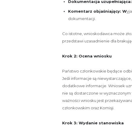
Dokumentacja uzupełniająca
Komentarz objaśniający: W
yj
dokumentacji.
Co istotne, wnioskodawca może złoż
przedstawi uzasadnienie dla brakuj
Krok 2: Ocena wniosku
Państwo członkowskie będące odbio
Jeśli informacje są niewystarczając
dodatkowe informacje. Wniosek uzna
nie są dostarczone w wyznaczonym t
ważności wniosku jest przekazywa
członkowskim oraz Komisji.
Krok 3: Wydanie stanowiska