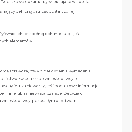
:
Dodatkowe dokumenty wspierające wniosek.
aśniający cel i przydatność dostarczonej
yć wniosek bez pełnej dokumentacji, jeśli
ących elementów.
rcą sprawdza, czy wniosek spełnia wymagania.
e, państwo zwraca się do wnioskodawcy o
wany jest za nieważny, jeśli dodatkowe informacje
erminie lub są niewystarczające. Decyzja o
na wnioskodawcy, pozostałym państwom