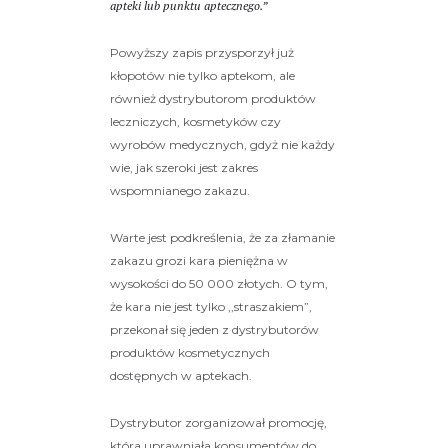
apteki lub punktu aptecznego.”
Powyższy zapis przysporzył już
kłopotów nie tylko aptekom, ale
również dystrybutorom produktów
leczniczych, kosmetyków czy
wyrobów medycznych, gdyż nie każdy
wie, jak szeroki jest zakres
wspomnianego zakazu.
Warte jest podkreślenia, że za złamanie
zakazu grozi kara pieniężna w
wysokości do 50 000 złotych. O tym,
że kara nie jest tylko ,,straszakiem”,
przekonał się jeden z dystrybutorów
produktów kosmetycznych
dostępnych w aptekach.
Dystrybutor zorganizował promocję,
która uprawniała konsumentów do