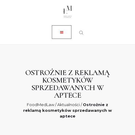
ZAMKNIJ
O NAS
USŁUGI
AKTUALNOŚCI
SKLEP
KONTAKT
OSTROŻNIE Z REKLAMĄ
KOSMETYKÓW
0 ZŁ
SPRZEDAWANYCH W
APTECE
FoodMedLaw
/
Aktualności
/
Ostrożnie z
reklamą kosmetyków sprzedawanych w
aptece