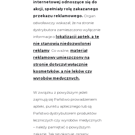
internetowej odnoszące się do
akcji, spełniały rolę zakazanego
przekazu reklamowego.
Organ
odwoławczy wskazał, że na stronie
dystrybutora zamieszczono wyłącznie
informacje o
lokalizacji aptek, a te
nie stanowią niedozwolonej
reklamy
. Co ważne,
materiał
reklamowy umieszczony na
stronie dotyczył wyłącznie
kosmetyków, a nie leków czy
wyrobów medycznych.
W związku z powyższym jeżeli
zajmują się Państwo prowadzeniem
apteki, punktu aptecznego lub są
Państwo dystrybutorem produktów
leczniczych czy wyrobów medycznych
– należy pamiętać o powyższym
zakazie. Jak się okazuje, organy