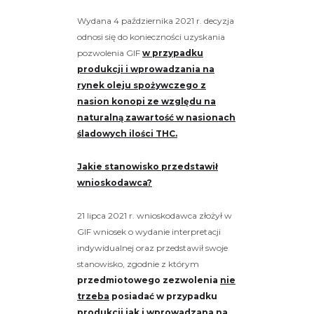
Wydana 4 października 2021 r. decyzja
odnosi się do konieczności uzyskania
pozwolenia GIF
w przypadku
produkcji i wprowadzania na
rynek oleju spożywczego z
nasion konopi ze względu na
naturalną zawartość w nasionach
śladowych ilości THC.
Jakie stanowisko przedstawił
wnioskodawca?
21 lipca 2021 r. wnioskodawca złożył w
GIF wniosek o wydanie interpretacji
indywidualnej oraz przedstawił swoje
stanowisko, zgodnie z którym
przedmiotowego zezwolenia
nie
trzeba
posiadać w przypadku
produkcji jak i wprowadzana na