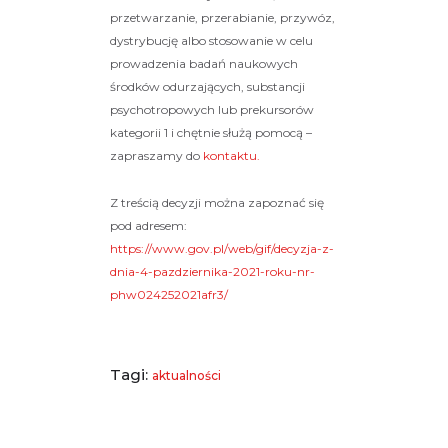
przetwarzanie, przerabianie, przywóz,
dystrybucję albo stosowanie w celu
prowadzenia badań naukowych
środków odurzających, substancji
psychotropowych lub prekursorów
kategorii 1 i chętnie służą pomocą –
zapraszamy do
kontaktu.
Z treścią decyzji można zapoznać się
pod adresem:
https://www.gov.pl/web/gif/decyzja-z-
dnia-4-pazdziernika-2021-roku-nr-
phw024252021afr3/
Tagi:
aktualności