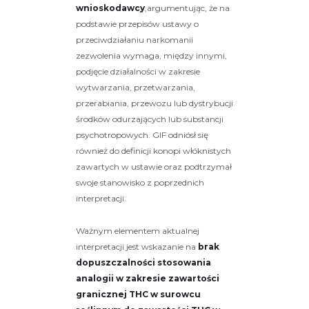
wnioskodawcy
,argumentując, że na
podstawie przepisów ustawy o
przeciwdziałaniu narkomanii
zezwolenia wymaga, między innymi,
podjęcie działalności w zakresie
wytwarzania, przetwarzania,
przerabiania, przewozu lub dystrybucji
środków odurzających lub substancji
psychotropowych. GIF odniósł się
również do definicji konopi włóknistych
zawartych w ustawie oraz podtrzymał
swoje stanowisko z poprzednich
interpretacji.
Ważnym elementem aktualnej
interpretacji jest wskazanie na
brak
dopuszczalności stosowania
analogii w zakresie zawartości
granicznej THC w surowcu