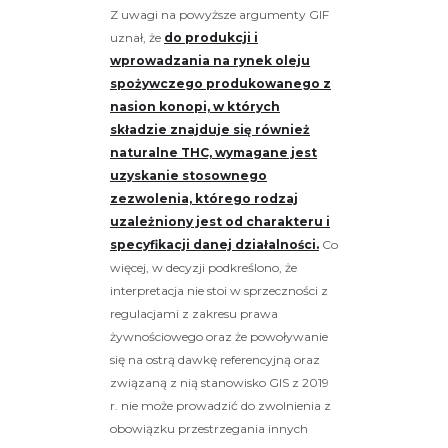
Z uwagi na powyższe argumenty GIF
uznał, że
do produkcji i
wprowadzania na rynek oleju
spożywczego produkowanego z
nasion konopi, w których
składzie znajduje się również
naturalne THC, wymagane jest
uzyskanie stosownego
zezwolenia, którego rodzaj
uzależniony jest od charakteru i
specyfikacji danej działalności.
Co
więcej, w decyzji podkreślono, że
interpretacja nie stoi w sprzeczności z
regulacjami z zakresu prawa
żywnościowego oraz że powoływanie
się na ostrą dawkę referencyjną oraz
związaną z nią stanowisko GIS z 2019
r. nie może prowadzić do zwolnienia z
obowiązku przestrzegania innych