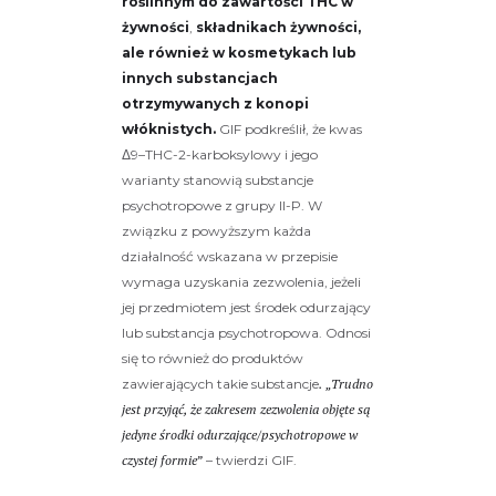
roślinnym do zawartości THC w
żywności
,
składnikach żywności,
ale również w kosmetykach lub
innych substancjach
otrzymywanych z konopi
włóknistych.
GIF podkreślił, że kwas
Δ9–THC-2-karboksylowy i jego
warianty stanowią substancje
psychotropowe z grupy II-P. W
związku z powyższym każda
działalność wskazana w przepisie
wymaga uzyskania zezwolenia, jeżeli
jej przedmiotem jest środek odurzający
lub substancja psychotropowa. Odnosi
się to również do produktów
zawierających takie substancje
. „Trudno
jest przyjąć, że zakresem zezwolenia objęte są
jedyne środki odurzające/psychotropowe w
czystej formie”
– twierdzi GIF.