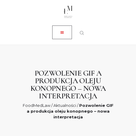
ZAMKNIJ
O NAS
USŁUGI
AKTUALNOŚCI
SKLEP
KONTAKT
POZWOLENIE GIF A
PRODUKCJA OLEJU
0 ZŁ
KONOPNEGO – NOWA
INTERPRETACJA
FoodMedLaw
/
Aktualności
/
Pozwolenie GIF
a produkcja oleju konopnego – nowa
interpretacja