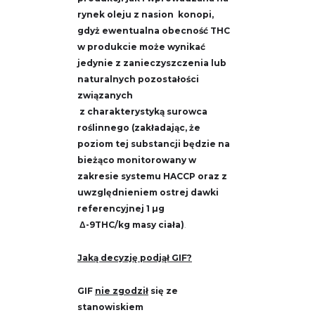
rynek oleju z nasion konopi,
gdyż ewentualna obecność THC
w produkcie może wynikać
jedynie z zanieczyszczenia lub
naturalnych pozostałości
związanych
z charakterystyką surowca
roślinnego (zakładając, że
poziom tej substancji będzie na
bieżąco monitorowany w
zakresie systemu HACCP oraz z
uwzględnieniem ostrej dawki
referencyjnej 1 µg
Δ-9THC/kg masy ciała)
.
Jaką decyzję podjął GIF?
GIF
nie zgodził
się ze
stanowiskiem