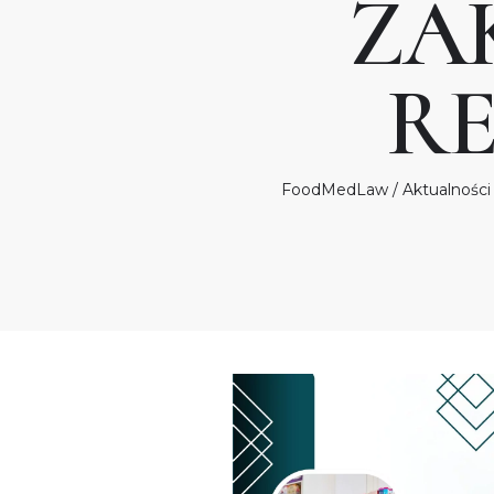
ZA
R
FoodMedLaw
/
Aktualności