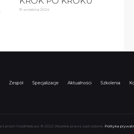
KROK PO KROKU
a
19 września 2024
Zespół
Specjalizacje
Aktualności
Szkolenia
Ko
a Łanoch FoodMedLaw © 2022 Wszelkie prawa zastrzeżone.
Polityka prywatn