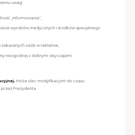
nieniu uwag:
alność „informowania”,
ekście wyrobów medycznych i środków specjalnego
u zakazanych osób w reklamie,
amy niezgodnej z dobrymi obyczajami.
acyjnej.
Może ulec modyfikacjom do czasu
a przez Prezydenta.