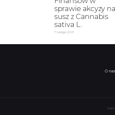
Finansów w
sprawie akcyzy n
susz z Cannabis
sativa L.
7 lutego 2021
O nas
Mart