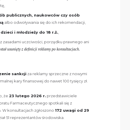
tę,
sób publicznych, naukowców czy osób
ną
albo odwoływania się do ich rekomendacji,
zieci i młodzieży do 18 r.ż.
,
z zasadami uczciwości, porządku prawnego ani
stał usunięty z definicji reklamy po konsultacjach.
zenie sankcji
za reklamy sprzeczne z nowymi
malnej kary finansowej do nawet 100 tysięcy zł.
o, że
23 lutego 2026 r.
przedstawiciele
oratu Farmaceutycznego spotkali się z
h. W konsultacjach zgłoszono
172 uwagi od 29
dział 51 reprezentantów środowiska.