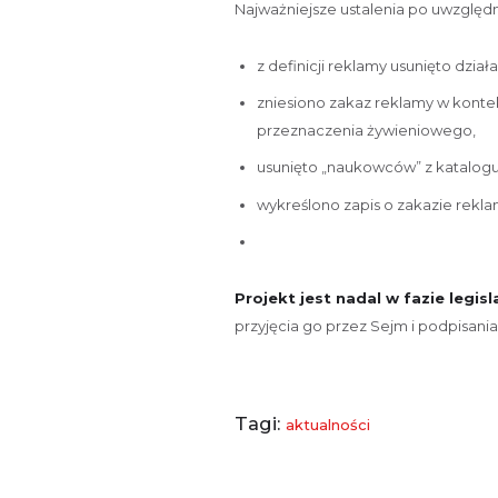
Najważniejsze ustalenia po uwzględ
z definicji reklamy usunięto dział
zniesiono zakaz reklamy w kont
przeznaczenia żywieniowego,
usunięto „naukowców” z katalog
wykreślono zapis o zakazie rekl
Projekt jest nadal w fazie legisl
przyjęcia go przez Sejm i podpisani
Tagi:
aktualności