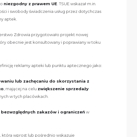
ko
niezgodny z prawem UE
. TSUE wskazał m.in.
ści i swobody świadczenia usług przez dotychczas
my aptek.
erstwo Zdrowia przygotowało projekt nowej
 który obecnie jest konsultowany i poprawiany w toku
finicję reklamy apteki lub punktu aptecznego jako:
waniu lub zachęcaniu do skorzystania z
go
, mającej na celu
zwiększenie sprzedaży
ych w tych placówkach.
g
bezwzględnych zakazów i ograniczeń
w
, która wprost lub pośrednio wskazuje