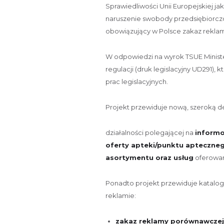
Sprawiedliwości Unii Europejskiej ja
naruszenie swobody przedsiębiorczo
obowiązujący w Polsce zakaz rekla
W odpowiedzi na wyrok TSUE Minist
regulacji (druk legislacyjny UD291),
prac legislacyjnych.
Projekt przewiduje nową, szeroką de
działalności polegającej na
informo
oferty apteki/punktu apteczne
asortymentu oraz usług
oferowan
Ponadto projekt przewiduje katalo
reklamie:
zakaz reklamy porównawczej