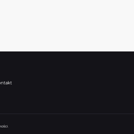
ntakt
ości.