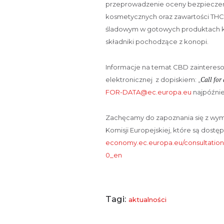
przeprowadzenie oceny bezpiecze
kosmetycznych oraz zawartości THC
śladowym w gotowych produktach ko
składniki pochodzące z konopi.
Informacje na temat CBD zainteres
Call for
elektronicznej z dopiskiem: „
FOR-DATA@ec.europa.eu
najpóźnie
Zachęcamy do zapoznania się z wym
Komisji Europejskiej, które są dost
economy.ec.europa.eu/consultations
0_en
Tagi:
aktualności