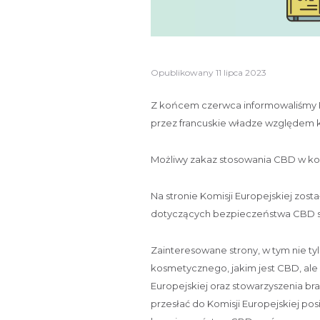
Opublikowany
11 lipca 2023
Z końcem czerwca informowaliśmy Pa
przez francuskie władze względem
Możliwy zakaz stosowania CBD w kos
Na stronie Komisji Europejskiej zos
dotyczących bezpieczeństwa CBD 
Zainteresowane strony, w tym nie t
kosmetycznego, jakim jest CBD, ale 
Europejskiej oraz stowarzyszenia b
przesłać do Komisji Europejskiej p