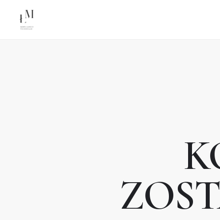
K
ZOST