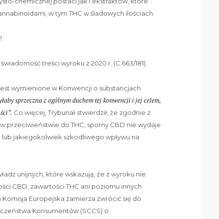
o-chemicznej postaci jak i ekstraktów, które
annabinoidami, w tym THC w śladowych ilościach.
?
wiadomość treści wyroku z 2020 r. (C 663/181).
jest wymienione w Konwencji o substancjach
byłaby sprzeczna z ogólnym duchem tej konwencji i jej celem,
ści”.
Co więcej, Trybunał stwierdził, że zgodnie z
 przeciwieństwie do THC, sporny CBD nie wydaje
 lub jakiegokolwiek szkodliwego wpływu na
adz unijnych, które wskazują, że z wyroku nie
ści CBD, zawartości THC ani poziomu innych
m Komisja Europejska zamierza zwrócić się do
eczeństwa Konsumentów (SCCS) o