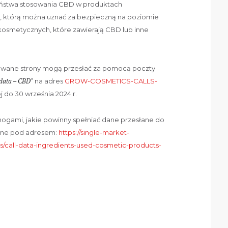
ństwa stosowania CBD w produktach
, którą można uznać za bezpieczną na poziomie
smetycznych, które zawierają CBD lub inne
owane strony mogą przesłać za pomocą poczty
 data – CBD
” na adres
GROW-COSMETICS-CALLS-
j do 30 września 2024 r.
ogami, jakie powinny spełniać dane przesłane do
ępne pod adresem:
https://single-market-
/call-data-ingredients-used-cosmetic-products-