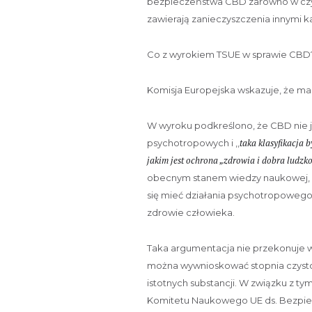
bezpieczeństwa CBD zarówno w czyst
zawierają zanieczyszczenia innymi k
Co z wyrokiem TSUE w sprawie CBD
Komisja Europejska wskazuje, że ma ś
W wyroku podkreślono, że CBD nie 
taka klasyfikacja 
psychotropowych i ,,
jakim jest ochrona „zdrowia i dobra ludzko
obecnym stanem wiedzy naukowej, w
się mieć działania psychotropowego
zdrowie człowieka.
Taka argumentacja nie przekonuje wł
można wywnioskować stopnia czysto
istotnych substancji. W związku z ty
Komitetu Naukowego UE ds. Bezpi