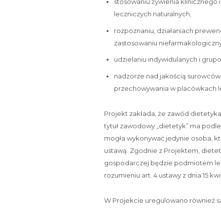
stosowaniu żywienia klinicznego 
leczniczych naturalnych;
rozpoznaniu, działaniach prewenc
zastosowaniu niefarmakologiczn
udzielaniu indywidulanych i gru
nadzorze nad jakością surowców
przechowywania w placówkach le
Projekt zakłada, że zawód dietet
tytuł zawodowy „dietetyk” ma podl
mogła wykonywać jedynie osoba, kt
ustawą. Zgodnie z Projektem, diete
gospodarczej będzie podmiotem lec
rozumieniu art. 4 ustawy z dnia 15 kwie
W Projekcie uregulowano również sa