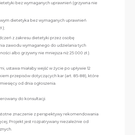
dietetyki bez wymaganych uprawnień (grzywna nie
dowym dietetyka bez wymaganych uprawnień
.);
dczeń z zakresu dietetyki przez osobę
nia zawodu wymaganego do udzielania tych
ości albo grzywny nie mniejsza niż 25 000 zł.).
i, ustawa miałaby wejść w życie po upływie 12
kiem przepisów dotyczących kar (art. 85-88), które
 miesięcy od dnia ogłoszenia.
kierowany do konsultacji.
istotne znaczenie z perspektywy rekomendowania
ej, Projekt jest rozpatrywany niezależnie od
znych.