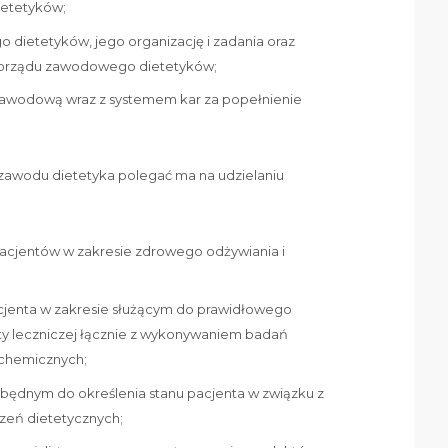
ietetyków;
dietetyków, jego organizację i zadania oraz
morządu zawodowego dietetyków;
zawodową wraz z systemem kar za popełnienie
awodu dietetyka polegać ma na udzielaniu
acjentów w zakresie zdrowego odżywiania i
cjenta w zakresie służącym do prawidłowego
ty leczniczej łącznie z wykonywaniem badań
chemicznych;
będnym do określenia stanu pacjenta w związku z
eń dietetycznych;