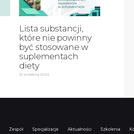
Lista substancji,
które nie powinny
być stosowane w
suplementach
diety
12 września 2024
Zespół
Specjalizacje
Aktualności
Szkolenia
Ko