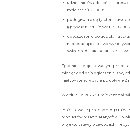
udzielanie świadczeń z zakresu 
mniejsza niż 2 500 zł.);
posługiwanie się tytułem zawo
(grzywna nie mniejsza niż 10 000 zł
dopuszczenie do udzielania świa
nieposiadającą prawa wykonywa
świadczeń (kara ograniczenia woln
Zgodnie z projektowanymi przepisam
miesięcy od dnia ogłoszenia, z wyjąt
miałyby wejść w życie po upływie 24
W dniu 19.05.2023 r. Projekt został s
Projektowane przepisy mogą mieć 
produktów przez dietetyków. Co więc
projektu ustawy o zawodach medyc