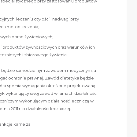
i specjalistycznego przy zastosowaniu produktów
yjnych, leczeniu otyłości i nadwagi przy
ych metod leczenia;
powych porad żywieniowych;
 i produktów żywnościowych oraz warunków ich
czniczych i zbiorowego żywienia.
yka będzie samodzielnym zawodem medycznym, a
egać ochronie prawnej. Zawód dietetyka będzie
óra spełnia wymagania określone projektowaną
tyk wykonujący swój zawód w ramach działalności
zniczym wykonującym działalność leczniczą w
tnia 2011 r. o działalności leczniczej.
nkcje karne za: