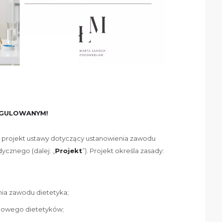
EGULOWANYM!
fił projekt ustawy dotyczący ustanowienia zawodu
cznego (dalej: „
Projekt
”). Projekt określa zasady:
ia zawodu dietetyka;
odowego dietetyków;