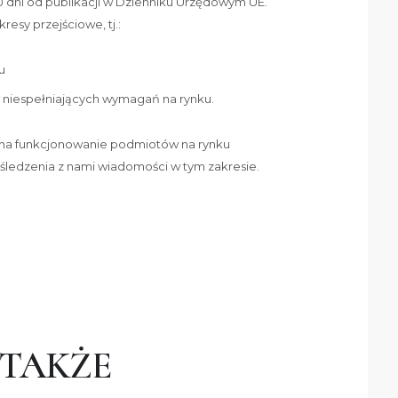
 dni od publikacji w Dzienniku Urzędowym UE.
esy przejściowe, tj.:
u
w niespełniających wymagań na rynku.
 na funkcjonowanie podmiotów na rynku
edzenia z nami wiadomości w tym zakresie.
 TAKŻE