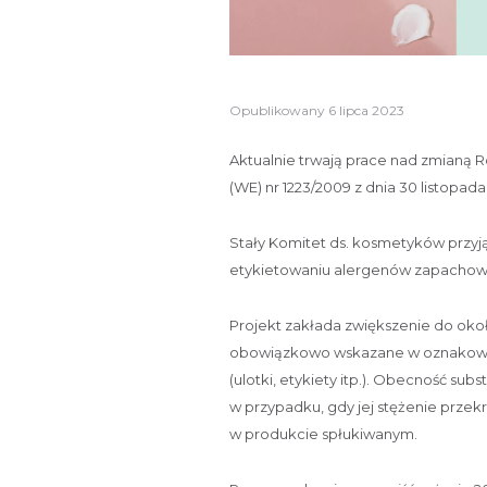
Opublikowany
6 lipca 2023
Aktualnie trwają prace nad zmianą 
(WE) nr 1223/2009 z dnia 30 listop
Stały Komitet ds. kosmetyków przyją
etykietowaniu alergenów zapachow
Projekt zakłada zwiększenie do ok
obowiązkowo wskazane w oznakowa
(ulotki, etykiety itp.). Obecność su
w przypadku, gdy jej stężenie przek
w produkcie spłukiwanym.