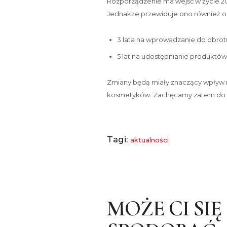
Rozporządzenie ma wejść w życie 20
Jednakże przewiduje ono również okr
3 lata na wprowadzanie do obrot
5 lat na udostępnianie produktó
Zmiany będą miały znaczący wpływ
kosmetyków. Zachęcamy zatem do śl
Tagi:
aktualności
MOŻE CI SIĘ