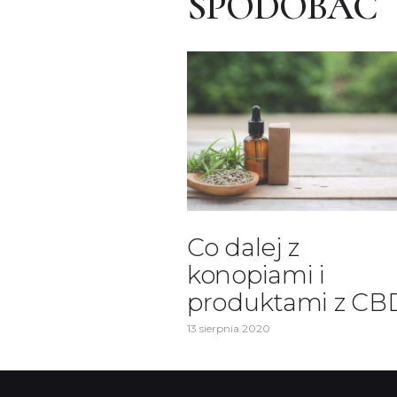
SPODOBAĆ
Co dalej z
konopiami i
produktami z CB
13 sierpnia 2020