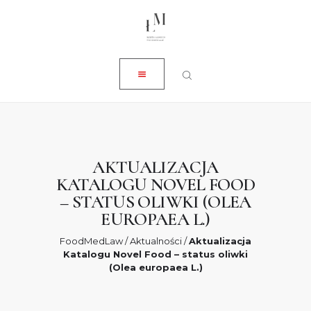
ZAMKNIJ
O NAS
USŁUGI
AKTUALNOŚCI
SKLEP
KONTAKT
AKTUALIZACJA
KATALOGU NOVEL FOOD
0 ZŁ
– STATUS OLIWKI (OLEA
EUROPAEA L.)
FoodMedLaw
/
Aktualności
/
Aktualizacja
Katalogu Novel Food – status oliwki
(Olea europaea L.)