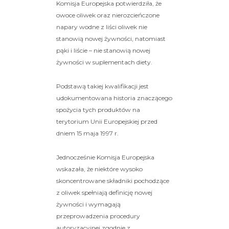
Komisja Europejska potwierdziła, że
owoce oliwek oraz nierozcieńczone
napary wodne z liści oliwek nie
stanowią nowej żywności, natomiast
pąki i liście – nie stanowią nowej
żywności w suplementach diety.
Podstawą takiej kwalifikacji jest
udokumentowana historia znaczącego
spożycia tych produktów na
terytorium Unii Europejskiej przed
dniem 15 maja 1997 r.
Jednocześnie Komisja Europejska
wskazała, że niektóre wysoko
skoncentrowane składniki pochodzące
z oliwek spełniają definicję nowej
żywności i wymagają
przeprowadzenia procedury
autoryzacyjnej zgodnie z