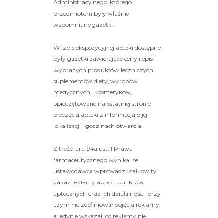
Administracyjnego, którego
przedmiotem były właśnie
wspomniane gazetki.
W izbie ekspedycyjnej apteki dostępne
były gazetki zawierające ceny i opis
wybranych produktów leczniczych,
suplementów diety, wyrobów
medycznych i kosmetyków,
opieczętowane na ostatniej stronie
pieczęcią apteki z informacją o jej
lokalizacji i godzinach otwarcia.
Z treści art. 94a ust. 1 Prawa
farmaceutycznego wynika, że
ustawodawca wprowadził całkowity
zakaz reklamy aptek i punktów
aptecznych oraz ich działalności, przy
czym nie zdefiniował pojęcia reklamy,
a jedynie wskazał, co reklamy nie