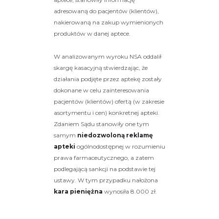
adresowaną do pacjentów (klientów),
nakierowaną na zakup wymienionych
produktów w danej aptece.
W analizowanym wyroku NSA oddalił
skargę kasacyjną stwierdzając, że
działania podjęte przez aptekę zostały
dokonane w celu zainteresowania
pacjentów (klientów) ofertą (w zakresie
asortymentu i cen) konkretnej apteki.
Zdaniem Sądu stanowiły one tym
samym
niedozwoloną reklamę
apteki
ogólnodostępnej w rozumieniu
prawa farmaceutycznego, a zatem
podlegającą sankcji na podstawie tej
ustawy. W tym przypadku nałożona
kara pieniężna
wynosiła 8.000 zł.