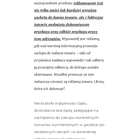
wyznacznikiem przekazu
reklamowego jest
nie tylko mniej lub bardziej wyraźna
zachęta do kupna towaru, ale i faktyczne
intencje podmiotu dokonującego
przekazu oraz odbiór przekazu przez
jego adresatów.
Wypowiedź jest reklamą,
gdy nad warstwą informacyjną przeważa
zachęta do nabycia towaru – taki cel
przyświeca nadawcy wypowiedzi i tak odbiera
ją przeciętny odbiorca, do którego została
skierowana. Wszelkie promocje (w tym
zwłaszcza cenowe) są reklamą towaru i firmy,
która ich dokonuje”.
Nie budziło wątpliwości Sądu,
że działania skarżącej, polegające na
zachęceniu do zakupu konkretnych
towarów wymienionych w gazetce, po
określonych cenach i w konkretnej
aptece, stanowiły informację