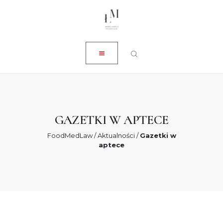
ZAMKNIJ
O NAS
USŁUGI
AKTUALNOŚCI
SKLEP
KONTAKT
GAZETKI W APTECE
0 ZŁ
FoodMedLaw
/
Aktualności
/
Gazetki w
aptece