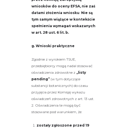
wniosków do oceny EFSA, nie zaś
datami złożenia wniosku
.
Nie są
tym samym wiążące w kontekście
spełnienia wymagań wskazanych
w art. 28 ust. 6 lit. b.
g. Wnioski praktyczne
Zgodnie z wyrokiem TSUE,
przedsiębiorcy mogą nadal stosować
oświadczenia zdrowotne z
„listy
pending”
(w tym dotyczące
substancji botanicznych) do czasu
przyjęcia przez Komisję wykazu
oświadczeń zdrowotnych z art. 13 ust.
2. Oświadczenia te mogą być
stosowane pod warunkiem, że:
zostały zgłoszone przed 19