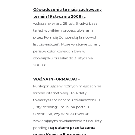
Oświadczenia te mają zachowany
termin 19 stycznia 2008 r.
,
wskazany w art. 28 ust. 6, gdyż baza
ta jest wynikiem procesu zbierania
przez Komisję Europejską krajowych
list oświadczeń, które właściwe ograny
państw członkowskich były w
obowiązku przesłać do 31 stycznia
2008 r.
WAŻNA INFORMACJA!
–
Funkcjonujące w różnych miejscach na
stronie internetowej EFSA daty
towarzyszące danemu oświadczeniu z
„listy pending” (m.in. na portalu
OpenEFSA, czy w pliku Excel KE
zawierającym oświadczenia z tzw. listy
pending)
są datami przekazania
przez Komisję Europejską