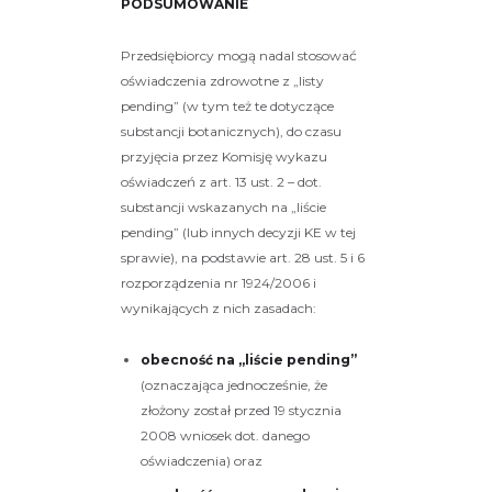
PODSUMOWANIE
Przedsiębiorcy mogą nadal stosować
oświadczenia zdrowotne z „listy
pending” (w tym też te dotyczące
substancji botanicznych), do czasu
przyjęcia przez Komisję wykazu
oświadczeń z art. 13 ust. 2 – dot.
substancji wskazanych na „liście
pending” (lub innych decyzji KE w tej
sprawie), na podstawie art. 28 ust. 5 i 6
rozporządzenia nr 1924/2006 i
wynikających z nich zasadach:
obecność na „liście pending”
(oznaczająca jednocześnie, że
złożony został przed 19 stycznia
2008 wniosek dot. danego
oświadczenia) oraz