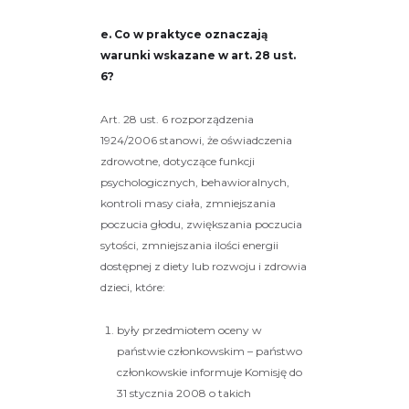
e. Co w praktyce oznaczają
warunki wskazane w art. 28 ust.
6?
Art. 28 ust. 6 rozporządzenia
1924/2006 stanowi, że oświadczenia
zdrowotne, dotyczące funkcji
psychologicznych, behawioralnych,
kontroli masy ciała, zmniejszania
poczucia głodu, zwiększania poczucia
sytości, zmniejszania ilości energii
dostępnej z diety lub rozwoju i zdrowia
dzieci, które:
były przedmiotem oceny w
państwie członkowskim – państwo
członkowskie informuje Komisję do
31 stycznia 2008 o takich