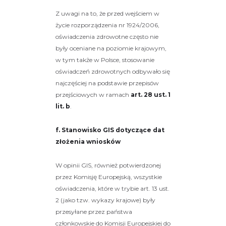
Z uwagi na to, że przed wejściem w
życie rozporządzenia nr 1924/2006,
oświadczenia zdrowotne często nie
były oceniane na poziomie krajowym,
w tym także w Polsce, stosowanie
oświadczeń zdrowotnych odbywało się
najczęściej na podstawie przepisów
przejściowych w ramach
art. 28 ust. 1
lit. b
.
f. Stanowisko GIS dotyczące dat
złożenia wniosków
W opinii GIS, również potwierdzonej
przez Komisję Europejską, wszystkie
oświadczenia, które w trybie art. 13 ust.
2 (jako tzw. wykazy krajowe) były
przesyłane przez państwa
członkowskie do Komisji Europejskiej do