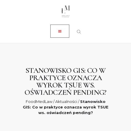
ZAMKNIJ
O NAS
USŁUGI
AKTUALNOŚCI
SKLEP
KONTAKT
STANOWISKO GIS: CO W
PRAKTYCE OZNACZA
0 ZŁ
WYROK TSUE WS.
OŚWIADCZEŃ PENDING?
FoodMedLaw
/
Aktualności
/
Stanowisko
GIS: Co w praktyce oznacza wyrok TSUE
ws. oświadczeń pending?