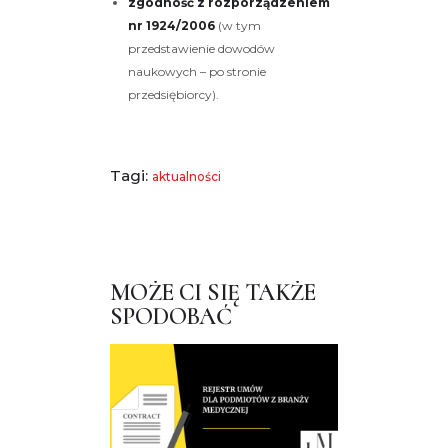
zgodność z rozporządzeniem
nr 1924/2006
(w tym
przedstawienie dowodów
naukowych – po stronie
przedsiębiorcy).
Tagi:
aktualności
MOŻE CI SIĘ TAKŻE
SPODOBAĆ