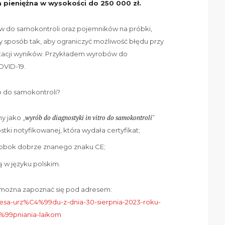
 pieniężna w wysokości do 250 000 zł.
w do samokontroli oraz pojemników na próbki,
y sposób tak, aby ograniczyć możliwość błędu przy
etacji wyników. Przykładem wyrobów do
OVID-19.
b do samokontroli?
wyrób do diagnostyki in vitro do samokontroli
y jako „
”
tki notyfikowanej, która wydała certyfikat;
ę obok dobrze znanego znaku CE;
ą w języku polskim.
 można zapoznać się pod adresem:
rezesa-urz%C4%99du-z-dnia-30-sierpnia-2023-roku-
%99pniania-laikom