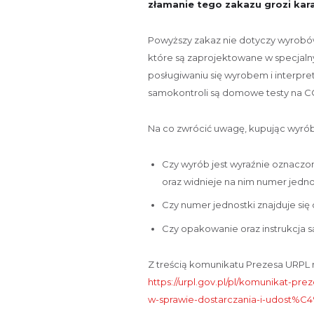
złamanie tego zakazu grozi kara
Powyższy zakaz nie dotyczy wyrobó
które są zaprojektowane w specjaln
posługiwaniu się wyrobem i interpr
samokontroli są domowe testy na C
Na co zwrócić uwagę, kupując wyró
Czy wyrób jest wyraźnie oznaczon
oraz widnieje na nim numer jednos
Czy numer jednostki znajduje si
Czy opakowanie oraz instrukcja s
Z treścią komunikatu Prezesa URPL
https://urpl.gov.pl/pl/komunikat-p
w-sprawie-dostarczania-i-udost%C4