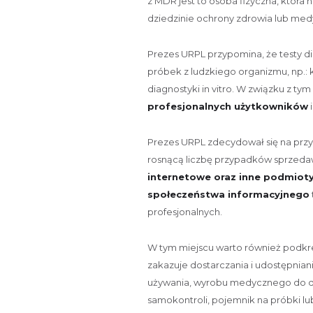
z MDR jest to osoba fizyczna, która
dziedzinie ochrony zdrowia lub med
Prezes URPL przypomina, że testy d
próbek z ludzkiego organizmu, np.:
diagnostyki in vitro. W związku z t
profesjonalnych użytkowników
Prezes URPL zdecydował się na prz
rosnącą liczbę przypadków sprzeda
internetowe oraz inne podmiot
społeczeństwa informacyjnego
profesjonalnych.
W tym miejscu warto również podkr
zakazuje dostarczania i udostępnia
używania, wyrobu medycznego do dia
samokontroli, pojemnik na próbki l