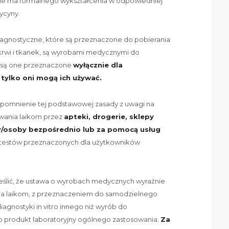
 nie ma formalnego wykształcenia w odpowiedniej
ycyny.
iagnostyczne, które są przeznaczone do pobierania
 krwi i tkanek, są wyrobami medycznymi do
ym są one przeznaczone
wyłącznie dla
i
tylko oni mogą ich używać.
ypomnienie tej podstawowej zasady z uwagi na
wania laikom przez
apteki, drogerie, sklepy
y/osoby bezpośrednio lub za pomocą usług
testów przeznaczonych dla użytkowników
eślić, że ustawa o wyrobach medycznych wyraźnie
nia laikom, z przeznaczeniem do samodzielnego
gnostyki in vitro innego niż wyrób do
ub produkt laboratoryjny ogólnego zastosowania.
Za